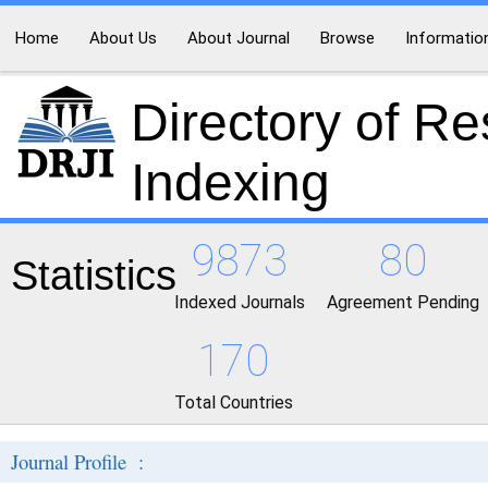
Home
About Us
About Journal
Browse
Informatio
Directory of R
Indexing
9873
80
Statistics
Indexed Journals
Agreement Pending
170
Total Countries
Journal Profile :