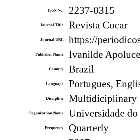
2237-0315
ISSN No. :
Revista Cocar
Journal Title :
https://periodico
Journal URL :
Ivanilde Apoluce
Publisher Name :
Brazil
Country :
Portugues, Engli
Language :
Multidiciplinary
Discipline :
Universidade do
Organization Name :
Quarterly
Frequency :