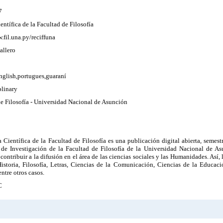
7
entífica de la Facultad de Filosofía
.fil.una.py/reciffuna
allero
nglish,portugues,guaraní
plinary
e Filosofía - Universidad Nacional de Asunción
 Científica de la Facultad de Filosofía es una publicación digital abierta, semest
 de Investigación de la Facultad de Filosofía de la Universidad Nacional de As
contribuir a la difusión en el área de las ciencias sociales y las Humanidades. Así, 
Historia, Filosofía, Letras, Ciencias de la Comunicación, Ciencias de la Educaci
entre otros casos.
C