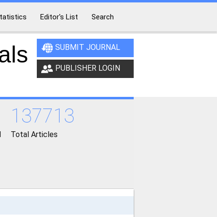
tatistics
Editor's List
Search
als
SUBMIT JOURNAL
PUBLISHER LOGIN
137713
d
Total Articles