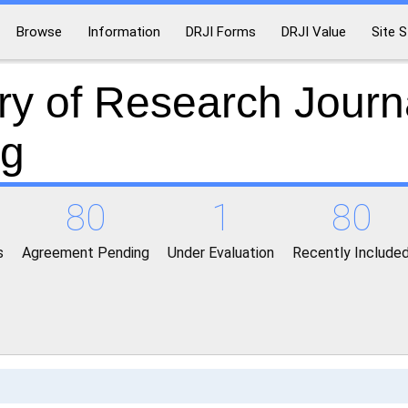
Browse
Information
DRJI Forms
DRJI Value
Site S
ry of Research Journ
ng
80
1
80
s
Agreement Pending
Under Evaluation
Recently Include