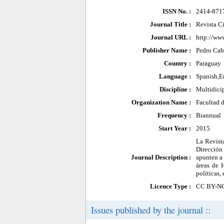
ISSN No. :
2414-871
Journal Title :
Revista Ci
Journal URL :
http://www
Publisher Name :
Pedro Cab
Country :
Paraguay
Language :
Spanish,E
Discipline :
Multidici
Organization Name :
Facultad d
Frequency :
Biannual
Start Year :
2015
La Revista
Dirección
Journal Description :
apunten a 
áreas de 
políticas, 
Licence Type :
CC BY-N
Issues published by the journal ::