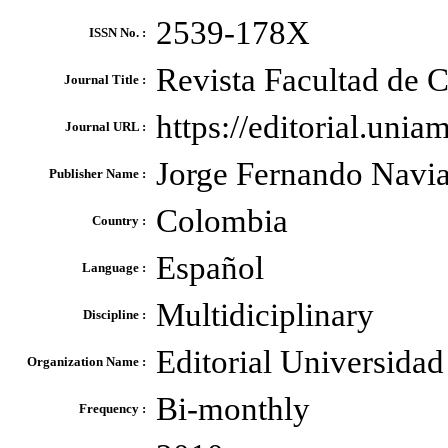
2539-178X
ISSN No. :
Revista Facultad de
Journal Title :
https://editorial.uni
Journal URL :
Jorge Fernando Navia
Publisher Name :
Colombia
Country :
Español
Language :
Multidiciplinary
Discipline :
Editorial Universida
Organization Name :
Bi-monthly
Frequency :