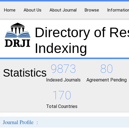
Home
About Us
About Journal
Browse
Informatio
Directory of R
Indexing
9873
80
Statistics
Indexed Journals
Agreement Pending
170
Total Countries
Journal Profile :