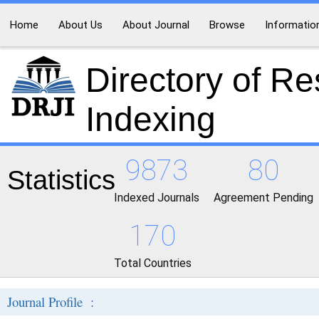
Home
About Us
About Journal
Browse
Informatio
Directory of R
Indexing
9873
80
Statistics
Indexed Journals
Agreement Pending
170
Total Countries
Journal Profile :