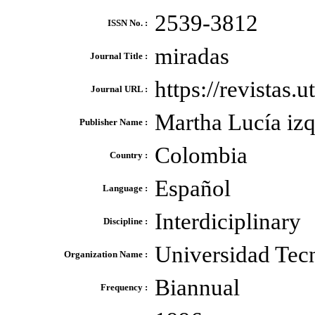
2539-3812
ISSN No. :
miradas
Journal Title :
https://revistas.
Journal URL :
Martha Lucía izq
Publisher Name :
Colombia
Country :
Español
Language :
Interdiciplinary
Discipline :
Universidad Tecn
Organization Name :
Biannual
Frequency :