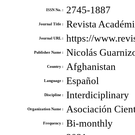
2745-1887
ISSN No. :
Revista Académic
Journal Title :
https://www.revi
Journal URL :
Nicolás Guarniz
Publisher Name :
Afghanistan
Country :
Español
Language :
Interdiciplinary
Discipline :
Asociación Cient
Organization Name :
Bi-monthly
Frequency :