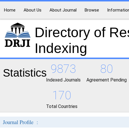
Home
About Us
About Journal
Browse
Informatio
Directory of R
Indexing
9873
80
Statistics
Indexed Journals
Agreement Pending
170
Total Countries
Journal Profile :