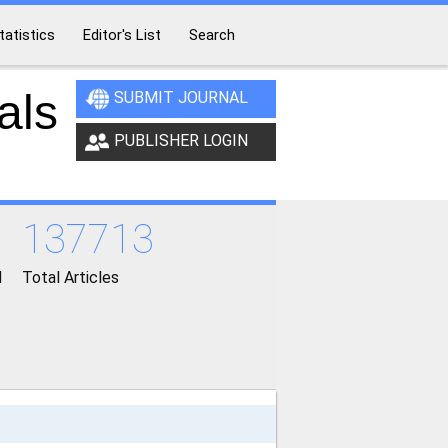
tatistics
Editor's List
Search
als
SUBMIT JOURNAL
PUBLISHER LOGIN
137713
d
Total Articles