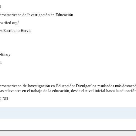
9
beroamericana de Investigación en Educación
w.riied.org/
ys Escribano Hervis
plinary
C
eroamericana de Investigación en Educación: Divulgar los resultados más destacad
as relevantes en el trabajo de la educación, desde el nivel inicial hasta la educación
C-ND