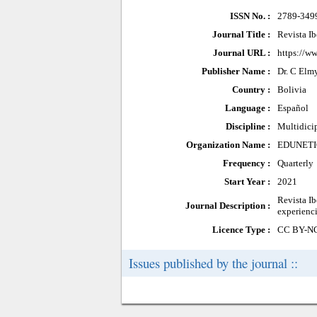
ISSN No. :
2789-349
Journal Title :
Revista I
Journal URL :
https://ww
Publisher Name :
Dr. C Elm
Country :
Bolivia
Language :
Español
Discipline :
Multidici
Organization Name :
EDUNETI
Frequency :
Quarterly
Start Year :
2021
Revista Ib
Journal Description :
experienci
Licence Type :
CC BY-N
Issues published by the journal ::