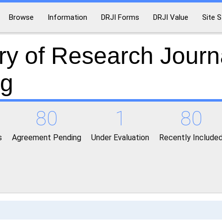
Browse
Information
DRJI Forms
DRJI Value
Site S
ry of Research Journ
ng
80
1
80
s
Agreement Pending
Under Evaluation
Recently Include