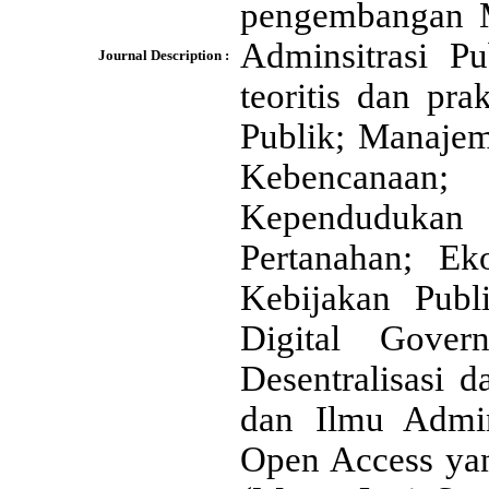
pengembangan M
Adminsitrasi Pu
Journal Description :
teoritis dan pr
Publik; Manaje
Kebencanaan; 
Kependudukan 
Pertanahan; E
Kebijakan Publ
Digital Gover
Desentralisasi 
dan Ilmu Admin
Open Access yan