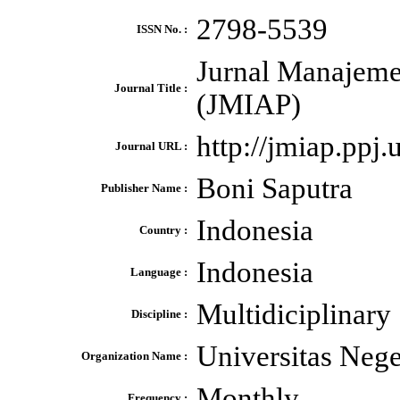
2798-5539
ISSN No. :
Jurnal Manajeme
Journal Title :
(JMIAP)
http://jmiap.ppj
Journal URL :
Boni Saputra
Publisher Name :
Indonesia
Country :
Indonesia
Language :
Multidiciplinary
Discipline :
Universitas Neg
Organization Name :
Monthly
Frequency :