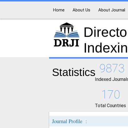
Home
About Us
About Journal
Directo
Indexi
9873
Statistics
Indexed Journal
170
Total Countries
Journal Profile :