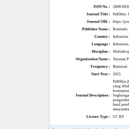
ISSN No. :
2808-092
Journal Title :
PaKMas: J
Journal URL :
https://j
Publisher Name :
Romindo
Country :
Indonesia
Language :
Indonesia,
Discipline :
Multidici
Organization Name :
Yayasan P
Frequency :
Biannual
Start Year :
2021
PaKMas (J
yang dila
konseptua
Journal Description :
lingkung
pengetahu
hasil pen
masyaraka
Licence Type :
CC BY