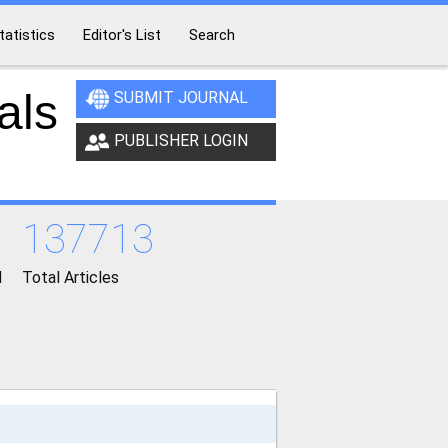
tatistics
Editor's List
Search
als
SUBMIT JOURNAL
PUBLISHER LOGIN
137713
d
Total Articles