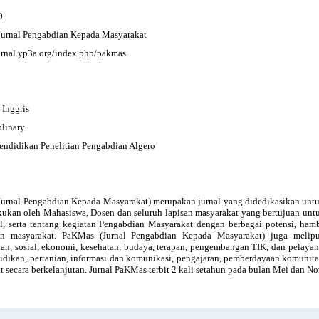
0
urnal Pengabdian Kepada Masyarakat
ournal.yp3a.org/index.php/pakmas
 Inggris
plinary
endidikan Penelitian Pengabdian Algero
urnal Pengabdian Kepada Masyarakat) merupakan jurnal yang didedikasikan untu
kukan oleh Mahasiswa, Dosen dan seluruh lapisan masyarakat yang bertujuan unt
l, serta tentang kegiatan Pengabdian Masyarakat dengan berbagai potensi, ham
an masyarakat. PaKMas (Jurnal Pengabdian Kepada Masyarakat) juga meliput
an, sosial, ekonomi, kesehatan, budaya, terapan, pengembangan TIK, dan pelayana
didikan, pertanian, informasi dan komunikasi, pengajaran, pemberdayaan komunita
t secara berkelanjutan. Jurnal PaKMas terbit 2 kali setahun pada bulan Mei dan N