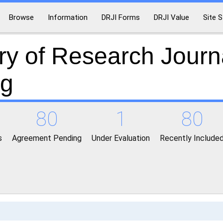
Browse
Information
DRJI Forms
DRJI Value
Site S
ry of Research Journ
ng
80
1
80
s
Agreement Pending
Under Evaluation
Recently Include