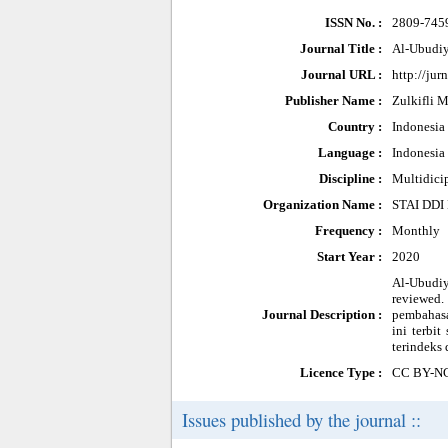
ISSN No. :
2809-745
Journal Title :
Al-Ubudiy
Journal URL :
http://jur
Publisher Name :
Zulkifli 
Country :
Indonesia
Language :
Indonesia
Discipline :
Multidici
Organization Name :
STAI DDI
Frequency :
Monthly
Start Year :
2020
Al-Ubudiy
reviewed.
Journal Description :
pembahasa
ini terbi
terindeks 
Licence Type :
CC BY-N
Issues published by the journal ::