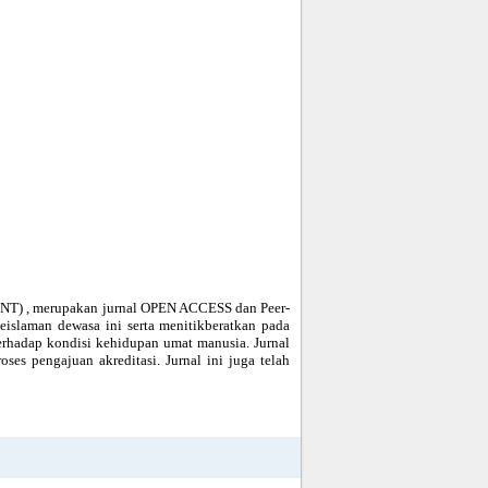
INT) , merupakan jurnal OPEN ACCESS dan Peer-
islaman dewasa ini serta menitikberatkan pada
hadap kondisi kehidupan umat manusia. Jurnal
ses pengajuan akreditasi. Jurnal ini juga telah