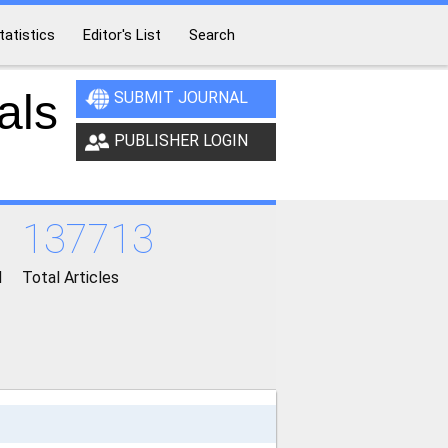
tatistics
Editor's List
Search
als
SUBMIT JOURNAL
PUBLISHER LOGIN
137713
d
Total Articles