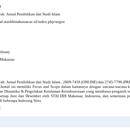
9
ah: Jurnal Pendidikan dan Studi Islam
nal.staiddimakassar.ac.id/index.php/aujpsi
M
plinary
 Makassar
ah: Jurnal Pendidikan dan Studi Islam , 2809-7459 (ONLINE) dan 2745-7796 (PR
 Jurnal ini memiliki Focus and Scope dalam kaitannya dengan wacana-wacana ke
n Dinamika & Pergolakan Keislaman-Keindonesiaan yang membawa pengaruh ter
t setiap Juni dan Desember oleh STAI DDI Makassar, Indonesia, dan sementara pro
di beberapa Indexing Sites.
C