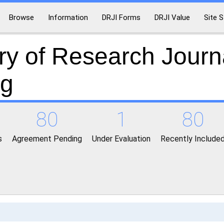
Browse
Information
DRJI Forms
DRJI Value
Site S
ry of Research Journ
ng
80
1
80
s
Agreement Pending
Under Evaluation
Recently Include