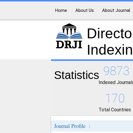
Home
About Us
About Journal
Directo
Indexi
9873
Statistics
Indexed Journal
170
Total Countries
Journal Profile :