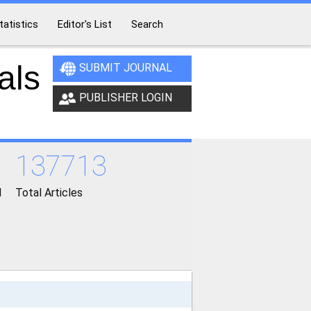
tatistics
Editor's List
Search
als
SUBMIT JOURNAL
PUBLISHER LOGIN
137713
d
Total Articles