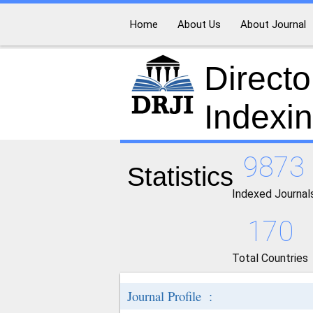
Home
About Us
About Journal
Directo
Indexi
9873
Statistics
Indexed Journal
170
Total Countries
Journal Profile :