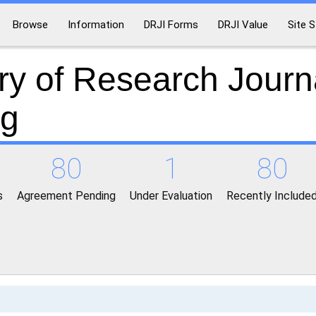
Browse
Information
DRJI Forms
DRJI Value
Site S
ry of Research Journ
ng
80
1
80
s
Agreement Pending
Under Evaluation
Recently Include