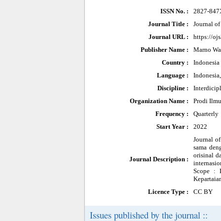
ISSN No. :
2827-847
Journal Title :
Journal o
Journal URL :
https://oj
Publisher Name :
Marno Wa
Country :
Indonesia
Language :
Indonesia
Discipline :
Interdicip
Organization Name :
Prodi Ilmu
Frequency :
Quarterly
Start Year :
2022
Journal of
sama deng
orisinal d
Journal Description :
internasio
Scope : D
Kepartaia
Licence Type :
CC BY
Issues published by the journal ::