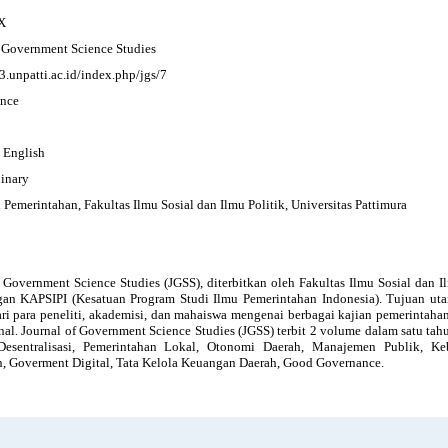
X
f Government Science Studies
s3.unpatti.ac.id/index.php/jgs/7
nce
, English
linary
 Pemerintahan, Fakultas Ilmu Sosial dan Ilmu Politik, Universitas Pattimura
 Government Science Studies (JGSS), diterbitkan oleh Fakultas Ilmu Sosial dan Il
an KAPSIPI (Kesatuan Program Studi Ilmu Pemerintahan Indonesia). Tujuan ut
ari para peneliti, akademisi, dan mahaiswa mengenai berbagai kajian pemerintahan
nal. Journal of Government Science Studies (JGSS) terbit 2 volume dalam satu tah
esentralisasi, Pemerintahan Lokal, Otonomi Daerah, Manajemen Publik, Keb
n, Goverment Digital, Tata Kelola Keuangan Daerah, Good Governance.