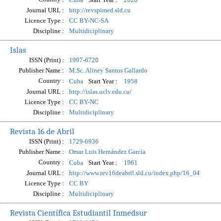
Journal URL :
http://revspimed.sld.cu
Licence Type :
CC BY-NC-SA
Discipline :
Multidiciplinary
Islas
ISSN (Print) :
1997-6720
Publisher Name :
M.Sc. Aliney Santos Gallardo
Country :
Start Year :
Cuba
1958
Journal URL :
http://islas.uclv.edu.cu/
Licence Type :
CC BY-NC
Discipline :
Multidiciplinary
Revista 16 de Abril
ISSN (Print) :
1729-6936
Publisher Name :
Omar Luis Hernández García
Country :
Start Year :
Cuba
1961
Journal URL :
http://www.rev16deabril.sld.cu/index.php/16_04
Licence Type :
CC BY
Discipline :
Multidiciplinary
Revista Científica Estudiantil Inmedsur