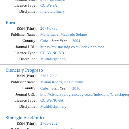
Licence Type :
CC BY-SA
Discipline :
Interdiciplinary
Roca
ISSN (Print) :
2074-0735
Publisher Name :
Maria Isabel Machado Solano
Country :
Start Year :
Cuba
2004
Journal URL :
https://revistas.udg.co.cu/index.php/roca
Licence Type :
CC BY-NC-ND
Discipline :
Multidiciplinary
Ciencia y Progreso
ISSN (Print) :
2707-7098
Publisher Name :
Mirian Rodríguez Bejerano
Country :
Start Year :
Cuba
2016
Journal URL :
http://cienciayprogreso.cug.co.cu/index.php/Cienciapro
Licence Type :
CC BY-NC-SA
Discipline :
Multidiciplinary
Sinergia Académica
ISSN (Print) :
2765-8252