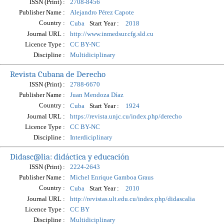
ISSN (Print) :
2708-8456
Publisher Name :
Alejandro Pérez Capote
Country :
Start Year :
Cuba
2018
Journal URL :
http://www.inmedsur.cfg.sld.cu
Licence Type :
CC BY-NC
Discipline :
Multidiciplinary
Revista Cubana de Derecho
ISSN (Print) :
2788-6670
Publisher Name :
Juan Mendoza Díaz
Country :
Start Year :
Cuba
1924
Journal URL :
https://revista.unjc.cu/index.php/derecho
Licence Type :
CC BY-NC
Discipline :
Interdiciplinary
Didasc@lia: didáctica y educación
ISSN (Print) :
2224-2643
Publisher Name :
Michel Enrique Gamboa Graus
Country :
Start Year :
Cuba
2010
Journal URL :
http://revistas.ult.edu.cu/index.php/didascalia
Licence Type :
CC BY
Discipline :
Multidiciplinary