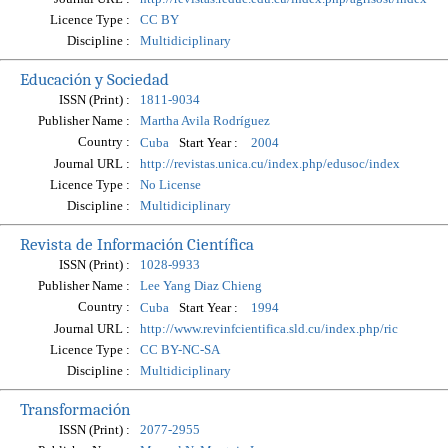
Licence Type :
CC BY
Discipline :
Multidiciplinary
Educación y Sociedad
ISSN (Print) :
1811-9034
Publisher Name :
Martha Avila Rodríguez
Country :
Start Year :
Cuba
2004
Journal URL :
http://revistas.unica.cu/index.php/edusoc/index
Licence Type :
No License
Discipline :
Multidiciplinary
Revista de Información Científica
ISSN (Print) :
1028-9933
Publisher Name :
Lee Yang Diaz Chieng
Country :
Start Year :
Cuba
1994
Journal URL :
http://www.revinfcientifica.sld.cu/index.php/ric
Licence Type :
CC BY-NC-SA
Discipline :
Multidiciplinary
Transformación
ISSN (Print) :
2077-2955