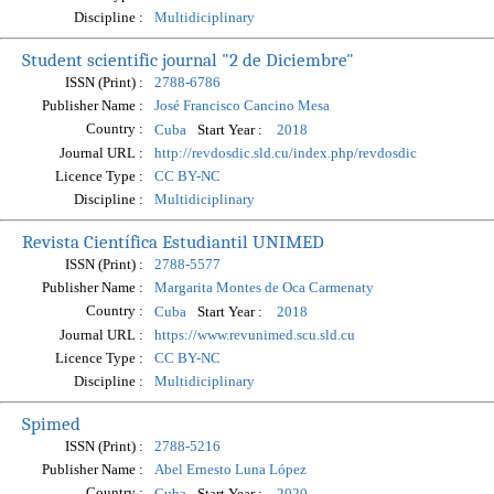
Discipline :
Multidiciplinary
Student scientific journal "2 de Diciembre"
ISSN (Print) :
2788-6786
Publisher Name :
José Francisco Cancino Mesa
Country :
Start Year :
Cuba
2018
Journal URL :
http://revdosdic.sld.cu/index.php/revdosdic
Licence Type :
CC BY-NC
Discipline :
Multidiciplinary
Revista Científica Estudiantil UNIMED
ISSN (Print) :
2788-5577
Publisher Name :
Margarita Montes de Oca Carmenaty
Country :
Start Year :
Cuba
2018
Journal URL :
https://www.revunimed.scu.sld.cu
Licence Type :
CC BY-NC
Discipline :
Multidiciplinary
Spimed
ISSN (Print) :
2788-5216
Publisher Name :
Abel Ernesto Luna López
Country :
Start Year :
Cuba
2020