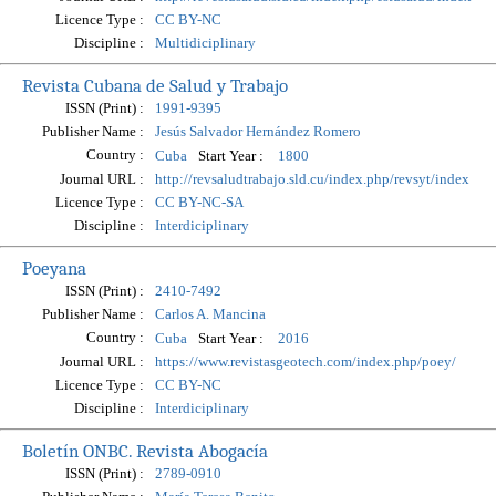
Licence Type :
CC BY-NC
Discipline :
Multidiciplinary
Revista Cubana de Salud y Trabajo
ISSN (Print) :
1991-9395
Publisher Name :
Jesús Salvador Hernández Romero
Country :
Start Year :
Cuba
1800
Journal URL :
http://revsaludtrabajo.sld.cu/index.php/revsyt/index
Licence Type :
CC BY-NC-SA
Discipline :
Interdiciplinary
Poeyana
ISSN (Print) :
2410-7492
Publisher Name :
Carlos A. Mancina
Country :
Start Year :
Cuba
2016
Journal URL :
https://www.revistasgeotech.com/index.php/poey/
Licence Type :
CC BY-NC
Discipline :
Interdiciplinary
Boletín ONBC. Revista Abogacía
ISSN (Print) :
2789-0910