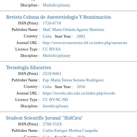
Discipline :
Multidiciplinary
Revista Cubana de Anestesiología Y Reanimación
ISSN (Print) :
1726-6718
Publisher Name :
DraC Maria Oslaida Aguero Martinez
Country :
Start Year :
Cuba
2002
Journal URL :
http://www.revanestesia.sld.cu/index.php/anestesia
Licence Type :
CC BY-SA
Discipline :
Multidiciplinary
Tecnología Educativa
ISSN (Print) :
2519-9463
Publisher Name :
Esp. María Teresa Serrano Rodríguez
Country :
Start Year :
Cuba
2016
Journal URL :
https://tecedu.uho.edu.cu/index.php/tecedu
Licence Type :
CC BY-NC-ND
Discipline :
Interdiciplinary
Student Scientific Jorunal "HolCien"
ISSN (Print) :
2708-552X
Publisher Name :
Carlos Enrique Medina Campaña
Country :