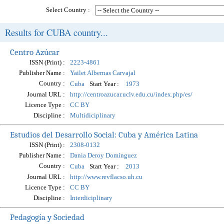
Select Country :
Results for CUBA country...
Centro Azúcar
ISSN (Print) :
2223-4861
Publisher Name :
Yailet Albernas Carvajal
Country :
Start Year :
Cuba
1973
Journal URL :
http://centroazucar.uclv.edu.cu/index.php/es/
Licence Type :
CC BY
Discipline :
Multidiciplinary
Estudios del Desarrollo Social: Cuba y América Latina
ISSN (Print) :
2308-0132
Publisher Name :
Dania Deroy Domínguez
Country :
Start Year :
Cuba
2013
Journal URL :
http://www.revflacso.uh.cu
Licence Type :
CC BY
Discipline :
Interdiciplinary
Pedagogía y Sociedad