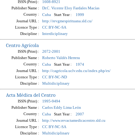
ISSN (Print) :
1608-8921
Publisher Name :
Dr.C. Vicente Eloy Fardales Macías
Country :
Start Year :
Cuba
1999
Journal URL :
http://revgmespirituana.sld.cu/
Licence Type :
CC BY-NC-SA
Discipline :
Interdiciplinary
Centro Agrícola
ISSN (Print) :
2072-2001
Publisher Name :
Roberto Valdés Herrera
Country :
Start Year :
Cuba
1974
Journal URL :
http://cagricola.uclv.edu.cu/index.php/es/
Licence Type :
CC BY-NC-ND
Discipline :
Multidiciplinary
Acta Médica del Centro
ISSN (Print) :
1995-9494
Publisher Name :
Carlos Eddy Lima León
Country :
Start Year :
Cuba
2007
Journal URL :
http://www.revactamedicacentro.sld.cu
Licence Type :
CC BY-NC-SA
Discipline :
Multidiciplinary