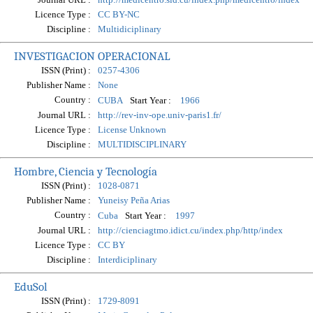
Licence Type :
CC BY-NC
Discipline :
Multidiciplinary
INVESTIGACION OPERACIONAL
ISSN (Print) :
0257-4306
Publisher Name :
None
Country :
Start Year :
CUBA
1966
Journal URL :
http://rev-inv-ope.univ-paris1.fr/
Licence Type :
License Unknown
Discipline :
MULTIDISCIPLINARY
Hombre, Ciencia y Tecnología
ISSN (Print) :
1028-0871
Publisher Name :
Yuneisy Peña Arias
Country :
Start Year :
Cuba
1997
Journal URL :
http://cienciagtmo.idict.cu/index.php/http/index
Licence Type :
CC BY
Discipline :
Interdiciplinary
EduSol
ISSN (Print) :
1729-8091