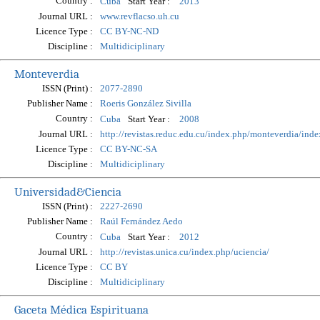
Country :
Start Year :
Cuba
2013
Journal URL :
www.revflacso.uh.cu
Licence Type :
CC BY-NC-ND
Discipline :
Multidiciplinary
Monteverdia
ISSN (Print) :
2077-2890
Publisher Name :
Roeris González Sivilla
Country :
Start Year :
Cuba
2008
Journal URL :
http://revistas.reduc.edu.cu/index.php/monteverdia/inde
Licence Type :
CC BY-NC-SA
Discipline :
Multidiciplinary
Universidad&Ciencia
ISSN (Print) :
2227-2690
Publisher Name :
Raúl Fernández Aedo
Country :
Start Year :
Cuba
2012
Journal URL :
http://revistas.unica.cu/index.php/uciencia/
Licence Type :
CC BY
Discipline :
Multidiciplinary
Gaceta Médica Espirituana