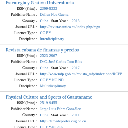
Estrategia y Gestión Universitaria
ISSN (Print) :
2309-8333
Publisher Name :
Dailen Noa Guerra
Country :
Start Year :
Cuba
2013
Journal URL :
http://revistas.unica.cu/index.php/regu
Licence Type :
CC BY
Discipline :
Interdiciplinary
Revista cubana de finanzas y precios
ISSN (Print) :
2523-2967
Publisher Name :
Dr.C. José Carlos Toro Ríos
Country :
Start Year :
Cuba
2017
Journal URL :
http://www.mfp.gob.cu/revista_mfp/index.php/RCFP
Licence Type :
CC BY-NC-ND
Discipline :
Multidiciplinary
Physical Culture and Sports of Guantanamo
ISSN (Print) :
2519-9455
Publisher Name :
Jorge Luis Fabra González
Country :
Start Year :
Cuba
2011
Journal URL :
http://famadeportes.cug.co.cu
Licence Type :
CC BY-NC-SA