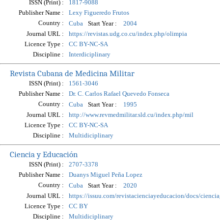
ISSN (Print) :
1817-9088
Publisher Name :
Lexy Figueredo Frutos
Country :
Start Year :
Cuba
2004
Journal URL :
https://revistas.udg.co.cu/index.php/olimpia
Licence Type :
CC BY-NC-SA
Discipline :
Interdiciplinary
Revista Cubana de Medicina Militar
ISSN (Print) :
1561-3046
Publisher Name :
Dr. C. Carlos Rafael Quevedo Fonseca
Country :
Start Year :
Cuba
1995
Journal URL :
http://www.revmedmilitar.sld.cu/index.php/mil
Licence Type :
CC BY-NC-SA
Discipline :
Multidiciplinary
Ciencia y Educación
ISSN (Print) :
2707-3378
Publisher Name :
Duanys Miguel Peña Lopez
Country :
Start Year :
Cuba
2020
Journal URL :
https://issuu.com/revistacienciayeducacion/docs/cien
Licence Type :
CC BY
Discipline :
Multidiciplinary