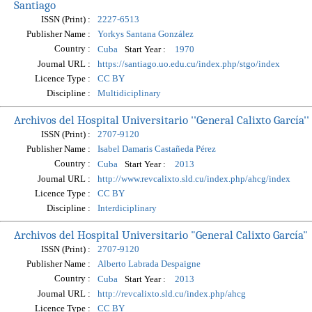
Santiago
ISSN (Print) :
2227-6513
Publisher Name :
Yorkys Santana González
Country :
Start Year :
Cuba
1970
Journal URL :
https://santiago.uo.edu.cu/index.php/stgo/index
Licence Type :
CC BY
Discipline :
Multidiciplinary
Archivos del Hospital Universitario ''General Calixto García''
ISSN (Print) :
2707-9120
Publisher Name :
Isabel Damaris Castañeda Pérez
Country :
Start Year :
Cuba
2013
Journal URL :
http://www.revcalixto.sld.cu/index.php/ahcg/index
Licence Type :
CC BY
Discipline :
Interdiciplinary
Archivos del Hospital Universitario "General Calixto García"
ISSN (Print) :
2707-9120
Publisher Name :
Alberto Labrada Despaigne
Country :
Start Year :
Cuba
2013
Journal URL :
http://revcalixto.sld.cu/index.php/ahcg
Licence Type :
CC BY