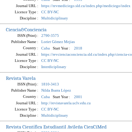
Journal URL :
https://revmediciego.sld.cu/index.php/mediciego/index
Licence Type :
CC BY-NC
Discipline :
Multidiciplinary
Ciencia&Conciencia
ISSN (Print) :
2790-3575
Publisher Name :
Loriet Gómez Mejias
Country :
Start Year :
Cuba
2018
Journal URL :
https://revcienciaconciencia.sld.cu/index.php/ciencia-c
Licence Type :
CC BY-NC
Discipline :
Interdiciplinary
Revista Varela
ISSN (Print) :
1810-3413
Publisher Name :
Nilda Ibarra López
Country :
Start Year :
Cuba
2001
Journal URL :
http://revistavarela.uclv.edu.cu
Licence Type :
CC BY-NC
Discipline :
Multidiciplinary
Revista Científica Estudiantil Avileña CienCiMed