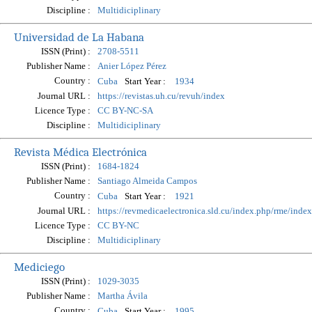
Discipline :
Multidiciplinary
Universidad de La Habana
ISSN (Print) :
2708-5511
Publisher Name :
Anier López Pérez
Country :
Start Year :
Cuba
1934
Journal URL :
https://revistas.uh.cu/revuh/index
Licence Type :
CC BY-NC-SA
Discipline :
Multidiciplinary
Revista Médica Electrónica
ISSN (Print) :
1684-1824
Publisher Name :
Santiago Almeida Campos
Country :
Start Year :
Cuba
1921
Journal URL :
https://revmedicaelectronica.sld.cu/index.php/rme/index
Licence Type :
CC BY-NC
Discipline :
Multidiciplinary
Mediciego
ISSN (Print) :
1029-3035
Publisher Name :
Martha Ávila
Country :
Start Year :
Cuba
1995