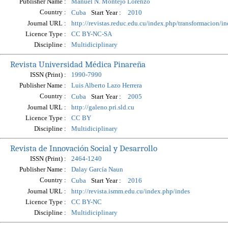
Publisher Name :
Manuel N. Montejo Lorenzo
Country :
Start Year :
Cuba
2010
Journal URL :
http://revistas.reduc.edu.cu/index.php/transformacion/i
Licence Type :
CC BY-NC-SA
Discipline :
Multidiciplinary
Revista Universidad Médica Pinareña
ISSN (Print) :
1990-7990
Publisher Name :
Luis Alberto Lazo Herrera
Country :
Start Year :
Cuba
2005
Journal URL :
http://galeno.pri.sld.cu
Licence Type :
CC BY
Discipline :
Multidiciplinary
Revista de Innovación Social y Desarrollo
ISSN (Print) :
2464-1240
Publisher Name :
Dalay García Naun
Country :
Start Year :
Cuba
2016
Journal URL :
http://revista.ismm.edu.cu/index.php/indes
Licence Type :
CC BY-NC
Discipline :
Multidiciplinary