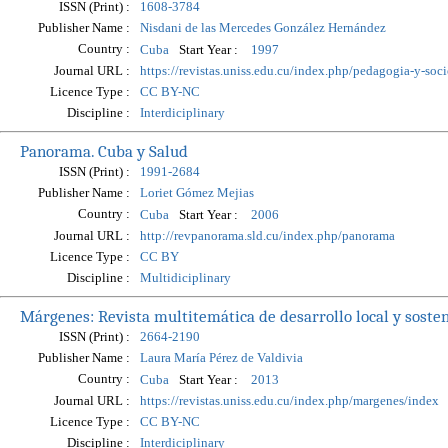
ISSN (Print) :
1608-3784
Publisher Name :
Nisdani de las Mercedes González Hernández
Country :
Start Year :
Cuba
1997
Journal URL :
https://revistas.uniss.edu.cu/index.php/pedagogia-y-soc
Licence Type :
CC BY-NC
Discipline :
Interdiciplinary
Panorama. Cuba y Salud
ISSN (Print) :
1991-2684
Publisher Name :
Loriet Gómez Mejias
Country :
Start Year :
Cuba
2006
Journal URL :
http://revpanorama.sld.cu/index.php/panorama
Licence Type :
CC BY
Discipline :
Multidiciplinary
Márgenes: Revista multitemática de desarrollo local y sosten
ISSN (Print) :
2664-2190
Publisher Name :
Laura María Pérez de Valdivia
Country :
Start Year :
Cuba
2013
Journal URL :
https://revistas.uniss.edu.cu/index.php/margenes/index
Licence Type :
CC BY-NC
Discipline :
Interdiciplinary