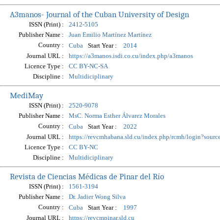
A3manos- Journal of the Cuban University of Design
ISSN (Print) :
2412-5105
Publisher Name :
Juan Emilio Martínez Martínez
Country :
Start Year :
Cuba
2014
Journal URL :
https://a3manos.isdi.co.cu/index.php/a3manos
Licence Type :
CC BY-NC-SA
Discipline :
Multidiciplinary
MediMay
ISSN (Print) :
2520-9078
Publisher Name :
MsC. Norma Esther Álvarez Morales
Country :
Start Year :
Cuba
2022
Journal URL :
https://revcmhabana.sld.cu/index.php/rcmh/login?
Licence Type :
CC BY-NC
Discipline :
Multidiciplinary
Revista de Ciencias Médicas de Pinar del Río
ISSN (Print) :
1561-3194
Publisher Name :
Dr. Jadier Wong Silva
Country :
Start Year :
Cuba
1997
Journal URL :
https://revcmpinar.sld.cu