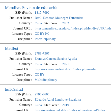
Mendive. Revista de educación
ISSN (Print) :
1815-7696
Publisher Name :
DraC. Deborah Mainegra Fernández
Country :
Start Year :
Cuba
2002
Journal URL :
https://mendive.upr.edu.cu/index.php/MendiveUPR/ind
Licence Type :
CC BY-NC
Discipline :
Interdiciplinary
MedEst
ISSN (Print) :
2789-7567
Publisher Name :
Erennys Carema Sarabia Aguila
Country :
Start Year :
Cuba
2021
Journal URL :
http://www.revmedest.sld.cu/index.php/medest
Licence Type :
CC BY
Discipline :
Multidiciplinary
EsTuSalud
ISSN (Print) :
2790-3605
Publisher Name :
Eduardo Adiel Landrove-Escalona
Country :
Start Year :
Cuba
2019
Journal URL :
http://revestusalud.sld.cu/index.php/estusalud/index