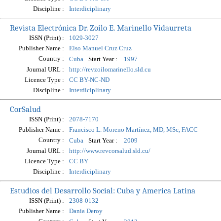
Discipline :
Interdiciplinary
Revista Electrónica Dr. Zoilo E. Marinello Vidaurreta
ISSN (Print) :
1029-3027
Publisher Name :
Elso Manuel Cruz Cruz
Country :
Start Year :
Cuba
1997
Journal URL :
http://revzoilomarinello.sld.cu
Licence Type :
CC BY-NC-ND
Discipline :
Interdiciplinary
CorSalud
ISSN (Print) :
2078-7170
Publisher Name :
Francisco L. Moreno Martínez, MD, MSc, FACC
Country :
Start Year :
Cuba
2009
Journal URL :
http://www.revcorsalud.sld.cu/
Licence Type :
CC BY
Discipline :
Interdiciplinary
Estudios del Desarrollo Social: Cuba y America Latina
ISSN (Print) :
2308-0132
Publisher Name :
Dania Deroy