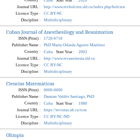
Start Year :
Cuba
2020
Journal URL :
http://www.revholcien.sld.cu/index.php/holcien
Licence Type :
CC BY-NC
Discipline :
Multidiciplinary
Cuban Journal of Anesthesilogy and Reanimation
ISSN (Print) :
1726-6718
Publisher Name :
PhD Maria Oslaida Aguero Martínez
Country :
Start Year :
Cuba
2002
Journal URL :
http://www.revanestesia.sld.cu
Licence Type :
CC BY-NC
Discipline :
Multidiciplinary
Ciencias Matemáticas
ISSN (Print) :
0000-0000
Publisher Name :
Damian Valdés Santiago, PhD
Country :
Start Year :
Cuba
1980
Journal URL :
https://revistas.uh.cu/rcm
Licence Type :
CC BY-NC-ND
Discipline :
Multidiciplinary
Olimpia