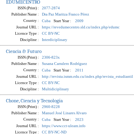
EDUMECENTRO
ISSN (Print) :
2077-2874
Publisher Name :
Dra Paz Maritza Franco Pérez
Country :
Start Year :
Cuba
2009
Journal URL :
https://revedumecentro.sld.cu/index.php/edumc
Licence Type :
CC BY-NC
Discipline :
Interdiciplinary
Ciencia & Futuro
ISSN (Print) :
2306-823x
Publisher Name :
Susana Carralero Rodríguez
Country :
Start Year :
Cuba
2011
Journal URL :
http://revista.ismm.edu.cu/index.php/revista_estudiantil
Licence Type :
CC BY-NC
Discipline :
Multidiciplinary
Chone, Ciencia y Tecnología
ISSN (Print) :
2960-8228
Publisher Name :
Manuel José Linares Alvaro
Country :
Start Year :
Cuba
2023
Journal URL :
https://www.cct-uleam.info
Licence Type :
CC BY-NC-ND