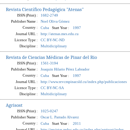
Revista Científico Pedagógica "Atenas"
ISSN (Print) :
1682-2749
Publisher Name :
Noel Oliva Gómez
Country :
Start Year :
Cuba
1997
Journal URL :
http://atenas.mes.edu.cu
Licence Type :
CC BY-NC-ND
Discipline :
Multidiciplinary
Revista de Ciencias Médicas de Pinar del Rio
ISSN (Print) :
1561-3194
Publisher Name :
Joaquin Hilario Pérez Labrador
Country :
Start Year :
Cuba
1997
Journal URL :
http://www.revcmpinar.sld.cu/index.php/publicaciones
Licence Type :
CC BY-NC-SA
Discipline :
Multidiciplinary
Agrisost
ISSN (Print) :
1025-0247
Publisher Name :
Oscar L. Parrado Alvarez
Country :
Start Year :
Cuba
2011
Journal URL :
http://revistas.reduc.edu.cu/index.php/agrisost/index