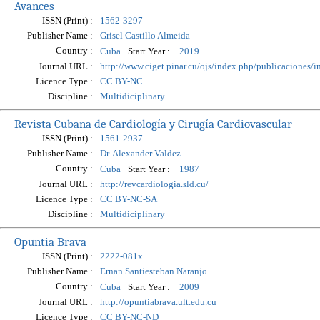
Avances
ISSN (Print) :
1562-3297
Publisher Name :
Grisel Castillo Almeida
Country :
Start Year :
Cuba
2019
Journal URL :
http://www.ciget.pinar.cu/ojs/index.php/publicaciones/i
Licence Type :
CC BY-NC
Discipline :
Multidiciplinary
Revista Cubana de Cardiología y Cirugía Cardiovascular
ISSN (Print) :
1561-2937
Publisher Name :
Dr. Alexander Valdez
Country :
Start Year :
Cuba
1987
Journal URL :
http://revcardiologia.sld.cu/
Licence Type :
CC BY-NC-SA
Discipline :
Multidiciplinary
Opuntia Brava
ISSN (Print) :
2222-081x
Publisher Name :
Ernan Santiesteban Naranjo
Country :
Start Year :
Cuba
2009
Journal URL :
http://opuntiabrava.ult.edu.cu
Licence Type :
CC BY-NC-ND