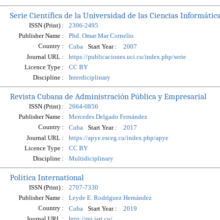
Serie Científica de la Universidad de las Ciencias Informátic
ISSN (Print) :
2306-2495
Publisher Name :
Phd. Omar Mar Cornelio
Country :
Start Year :
Cuba
2007
Journal URL :
https://publicaciones.uci.cu/index.php/serie
Licence Type :
CC BY
Discipline :
Interdiciplinary
Revista Cubana de Administración Pública y Empresarial
ISSN (Print) :
2664-0856
Publisher Name :
Mercedes Delgado Fernández
Country :
Start Year :
Cuba
2017
Journal URL :
https://apye.esceg.cu/index.php/apye
Licence Type :
CC BY
Discipline :
Multidiciplinary
Política International
ISSN (Print) :
2707-7330
Publisher Name :
Leyde E. Rodríguez Hernández
Country :
Start Year :
Cuba
2019
Journal URL :
http://rpi.isri.cu/