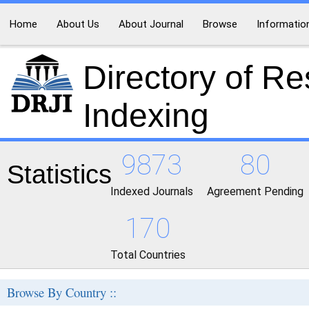
Home
About Us
About Journal
Browse
Informatio
Directory of R
Indexing
9873
80
Statistics
Indexed Journals
Agreement Pending
170
Total Countries
Browse By Country ::