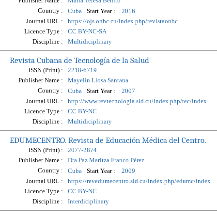
Publisher Name :
María Teresa Benito
Country :
Start Year :
Cuba
2016
Journal URL :
https://ojs.onbc.cu/index.php/revistaonbc
Licence Type :
CC BY-NC-SA
Discipline :
Multidiciplinary
Revista Cubana de Tecnología de la Salud
ISSN (Print) :
2218-6719
Publisher Name :
Mayelin Llosa Santana
Country :
Start Year :
Cuba
2007
Journal URL :
http://www.revtecnologia.sld.cu/index.php/tec/index
Licence Type :
CC BY-NC
Discipline :
Multidiciplinary
EDUMECENTRO. Revista de Educación Médica del Centro.
ISSN (Print) :
2077-2874
Publisher Name :
Dra Paz Maritza Franco Pérez
Country :
Start Year :
Cuba
2009
Journal URL :
https://revedumecentro.sld.cu/index.php/edumc/index
Licence Type :
CC BY-NC
Discipline :
Interdiciplinary