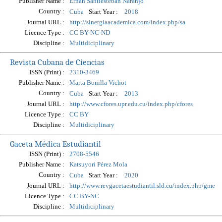
Publisher Name :
Ernan Santiesteban Naranjo
Country :
Start Year :
Cuba
2018
Journal URL :
http://sinergiaacademica.com/index.php/sa
Licence Type :
CC BY-NC-ND
Discipline :
Multidiciplinary
Revista Cubana de Ciencias
ISSN (Print) :
2310-3469
Publisher Name :
Marta Bonilla Vichot
Country :
Start Year :
Cuba
2013
Journal URL :
http://www.cfores.upr.edu.cu/index.php/cfores
Licence Type :
CC BY
Discipline :
Multidiciplinary
Gaceta Médica Estudiantil
ISSN (Print) :
2708-5546
Publisher Name :
Katsuyori Pérez Mola
Country :
Start Year :
Cuba
2020
Journal URL :
http://www.revgacetaestudiantil.sld.cu/index.php/gme
Licence Type :
CC BY-NC
Discipline :
Multidiciplinary