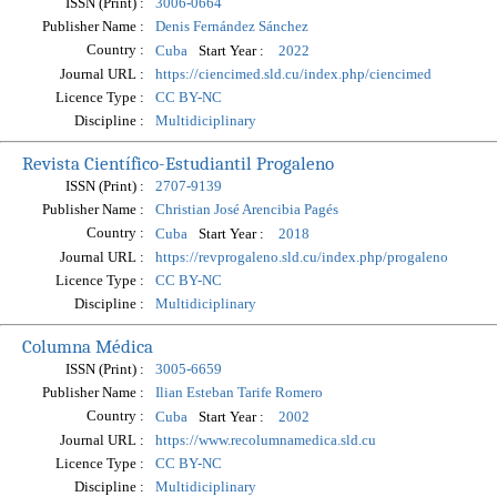
ISSN (Print) :
3006-0664
Publisher Name :
Denis Fernández Sánchez
Country :
Start Year :
Cuba
2022
Journal URL :
https://ciencimed.sld.cu/index.php/ciencimed
Licence Type :
CC BY-NC
Discipline :
Multidiciplinary
Revista Científico-Estudiantil Progaleno
ISSN (Print) :
2707-9139
Publisher Name :
Christian José Arencibia Pagés
Country :
Start Year :
Cuba
2018
Journal URL :
https://revprogaleno.sld.cu/index.php/progaleno
Licence Type :
CC BY-NC
Discipline :
Multidiciplinary
Columna Médica
ISSN (Print) :
3005-6659
Publisher Name :
Ilian Esteban Tarife Romero
Country :
Start Year :
Cuba
2002
Journal URL :
https://www.recolumnamedica.sld.cu
Licence Type :
CC BY-NC
Discipline :
Multidiciplinary