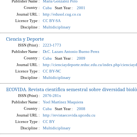
Publisher Name :
Maria Gonzalez Polo
Country :
Start Year :
Cuba
2001
Journal URL :
http://edusol.cug.co.cu
Licence Type :
CC BY-SA
Discipline :
Multidiciplinary
Ciencia y Deporte
ISSN (Print) :
2223-1773
Publisher Name :
Dr.C. Lazaro Antonio Bueno Perez
Country :
Start Year :
Cuba
2009
Journal URL :
http://cienciaydeporte.reduc.edu.cu/index.php/cienciay
Licence Type :
CC BY-NC
Discipline :
Multidiciplinary
ECOVIDA. Revista cientìfica semestral sobre diversidad biolò
ISSN (Print) :
2076-281x
Publisher Name :
Yoel Martìnez Maquiera
Country :
Start Year :
Cuba
2008
Journal URL :
http://revistaecovida.upr.edu.cu
Licence Type :
CC BY
Discipline :
Multidiciplinary