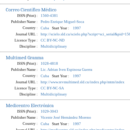
Correo Científico Médico
ISSN (Print) :
1560-4381
Publisher Name :
Pedro Enrique Miguel-Soca
Country :
Start Year :
Cuba
1997
Journal URL :
http://scielo.sld.cu/scielo.php?script=sci_serial&pid
Licence Type :
CC BY-NC-ND
Discipline :
Multidiciplinary
Multimed Granma
ISSN (Print) :
1028-4818
Publisher Name :
Lic. Adrian Iven Espinosa Guerra
Country :
Start Year :
Cuba
1997
Journal URL :
http://www.revmultimed.sld.cu/index.php/mtm/index
Licence Type :
CC BY-NC-SA
Discipline :
Multidiciplinary
Medicentro Electrónica
ISSN (Print) :
1029-3043
Publisher Name :
Vicente José Hernández Moreno
Country :
Start Year :
Cuba
1997
Journal URL :
http://medicentro.sld.cu/index.php/medicentro/index